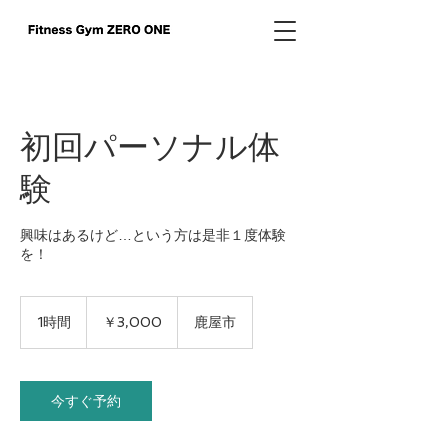
初回パーソナル体
験
興味はあるけど…という方は是非１度体験
を！
3,000
円
1時間
1
￥3,000
鹿屋市
時
今すぐ予約