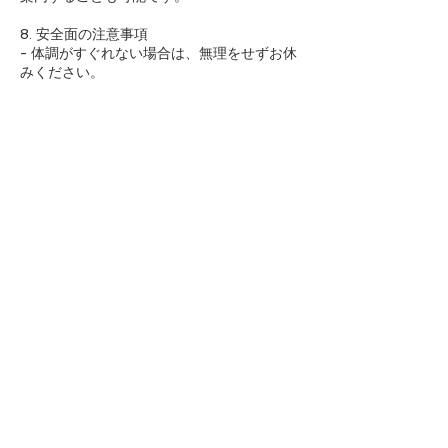
8. 安全面の注意事項
- 体調がすぐれない場合は、無理をせずお休
みください。
- 既往歴や健康上の不安がある方は、事前に
必ずお知らせください。
- 施設利用中に発生した事故やケガに関して
は、応急処置を行いますが、重篤な場合はご
自身の保険をご利用ください。
9. 禁止事項
- 喫煙、飲酒後のトレーニング参加
- 施設内での迷惑行為
- 他のお客様やスタッフへのハラスメント行
為
10. その他
- 体験はお一人様1回限りとさせていただき
ます。
- お連れ様が同伴される場合、事前にお知ら
せください。
ご理解とご協力を賜りますようお願い申し上