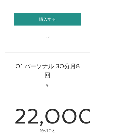
購入する
「上半身」グループトレーニング
「下半身」グループトレーニング
01.パーソナル 30分月8
「サーキット」グループトレーニン
回
グ
￥
「ストレッチ＋体幹」グループトレ
ーニング
22,000
「ストレッチ＋下半身」グループト
レーニング
1か月ごと