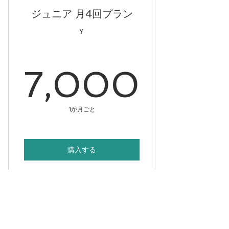
ジュニア 月4回プラン
￥
7,0
7,000
1か月ごと
購入する
「7-12歳向け」ジュニアトレーニ
ング