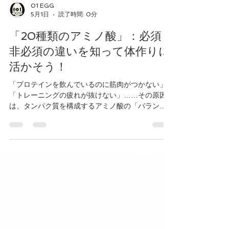
01 EGG
5月1日
読了時間: 0分
「20種類のアミノ酸」：必須・
非必須の違いを知って体作りに
活かそう！
「プロテインを飲んでいるのに筋肉がつかない」
「トレーニングの疲れが抜けない」……その原因
は、タンパク質を構成するアミノ酸の「バラン
ス」にあるかもしれません。 私たちの筋肉や肌、
免疫細胞をつくるタンパク質は、わずか20種類の
「アミノ酸」から構成されています。本記事で
は、食事からの摂取が不可欠な「必須アミノ酸（9
種）」と、体内で作られるもののハードな運動時