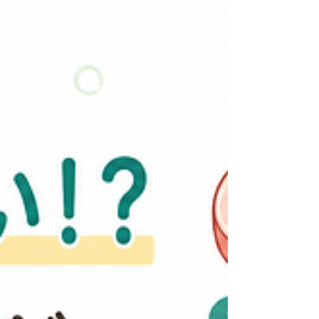
には枯渇しやすい「非必須アミノ酸（11種）」、全
20成分の役割を決定版ガイドとして徹底解説しま
した。 BCAAが持つ疲労軽減効果や、筋トレの質
を高めるアルギニンの働きなど、各成分が持つ強
力なメリットを網羅。さらに、1種類でも不足する
と全体の筋肉合成効率がガクッと落ちてしまう
「桶の理論」についても分かりやすく解説してい
ます。 せっかく摂ったプロテインを無駄にせず、
100%筋肉の材料にするための「食べ合わせのコ
ツ」や実践的な食事アクションも収録。Fitness
Gym ZERO ONEがお届けする本記事を活用し、
日々の献立やサプリ選びの精度を劇的に高め、最
短ルートで理想の体を手に入れましょう！