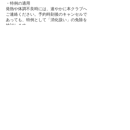
・特例の適用
発熱や体調不良時には、速やかに本クラブへ
ご連絡ください。予約時刻後のキャンセルで
あっても、特例として「消化扱い」の免除を
検討します。
5. 臨時休業の場合
・不可抗力によるキャンセル
感染症や災害など不可抗力により臨時休業と
なった場合、該当期間中の予約は全てキャン
セル扱いとし、予約枠は繰り越し可能です。
6. 予約ポリシー違反について
・違反時の対応
本ポリシーに違反した場合、本クラブは会員
資格の一時停止、契約解除、その他必要な措
置を取る権利を有します。
連絡先
日本、鹿児島県鹿屋市田崎町１３６６−４