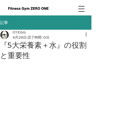
記事
01 EGG
4月29日
読了時間: 0分
『5大栄養素＋水』の役割
と重要性